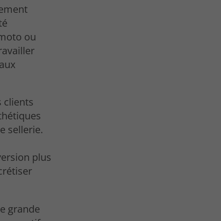
sement
té
 moto ou
ravailler
iaux
 clients
thétiques
 sellerie.
ersion plus
rétiser
ne grande