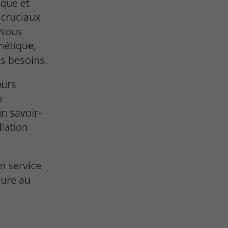
que et
 cruciaux
 Nous
hétique,
s besoins.
eurs
a
un savoir-
llation
n service
sure au