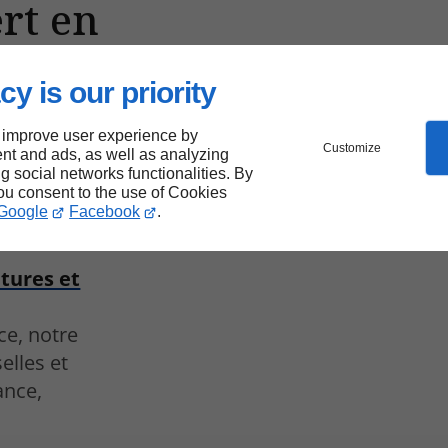
rt en
de la
cy is our priority
e et
 improve user experience by
Customize
nt and ads, as well as analyzing
ng social networks functionalities. By
you consent to the use of Cookies
Google
Facebook
.
ns le
itures et
ce, notre
elles et
ance,