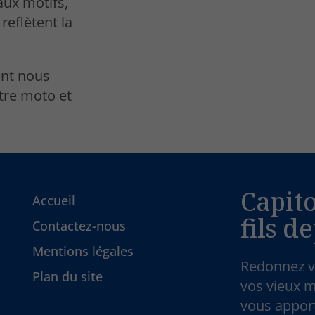
aux motifs,
reflètent la
nt nous
otre moto et
Capit
Accueil
fils d
Contactez-nous
Mentions légales
Redonnez vi
Plan du site
vos vieux m
vous apport