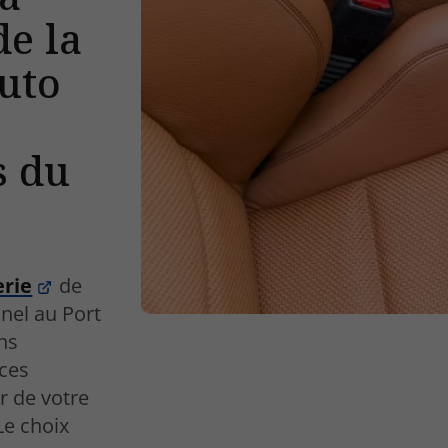
de la
auto
s du
erie
de
nel au Port
ans
ces
r de votre
Le choix